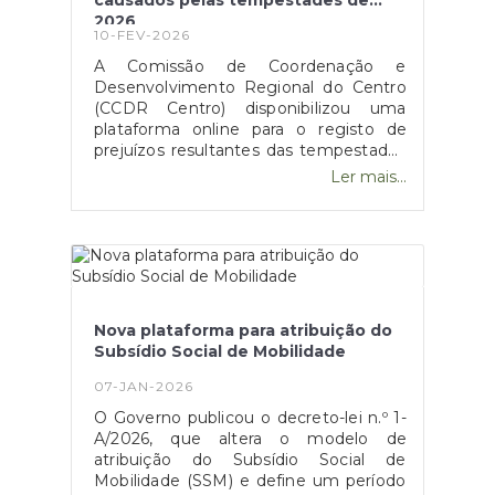
causados pelas tempestades de
2026
10-FEV-2026
A Comissão de Coordenação e
Desenvolvimento Regional do Centro
(CCDR Centro) disponibilizou uma
plataforma online para o registo de
prejuízos resultantes das tempestades
de 2026 que afetaram vários concelhos
Ler mais...
da Região Centro.O portal destina-se a
cidadãos, empresas, agricultores e
municípios, permitindo a sinalização de
danos em habitações, atividades
económicas, explorações agrícolas e
infraestruturas públicas, com vista ao
acesso a apoios técnicos e
Nova plataforma para atribuição do
financeiros.O registo dos prejuízos é
Subsídio Social de Mobilidade
um passo essencial para a avaliação
dos danos e para a ativação dos
07-JAN-2026
mecanismos de apoio público. A
O Governo publicou o decreto-lei n.º 1-
plataforma pode ser consultada no site
A/2026, que altera o modelo de
oficial da CCDR Centro.Esta
atribuição do Subsídio Social de
candidatura está disponível no site da
Mobilidade (SSM) e define um período
CCDR, através do deste