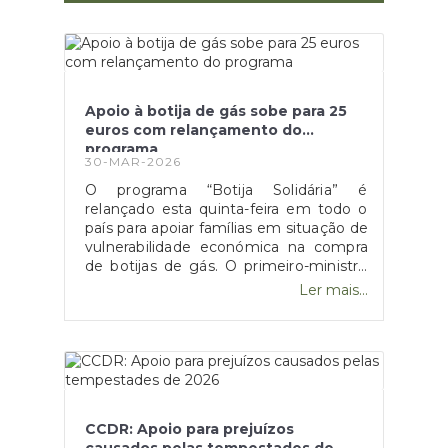
Apoio à botija de gás sobe para 25
euros com relançamento do
programa
30-MAR-2026
O programa “Botija Solidária” é
relançado esta quinta-feira em todo o
país para apoiar famílias em situação de
vulnerabilidade económica na compra
de botijas de gás. O primeiro-ministro
Luís Montenegro anunciou o aumento
Ler mais...
da comparticipação de 15 para 25 euros
durante os próximos três meses,
justificando a medida com o impacto
da guerra no Médio Oriente.
CCDR: Apoio para prejuízos