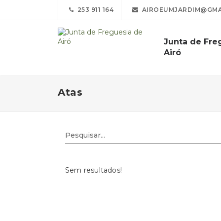
253 911 164
AIROEUMJARDIM@GMA
Junta de Fre
Airó
Atas
Sem resultados!