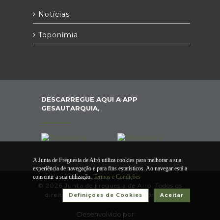
Notícias
Toponímia
DESCARREGUE AQUI A APP
GESAUTARQUIA,
A Junta de Freguesia de Airó utiliza cookies para melhorar a sua
experiência de navegação e para fins estatísticos. Ao navegar está a
consentir a sua utilização.
Termos e Condições
© 2026 Junta de Freguesia de Airó. Todos os
direitos reservados |
Termos e Condições
Definiçoes de Cookies
Aceitar
Desenvolvido por: