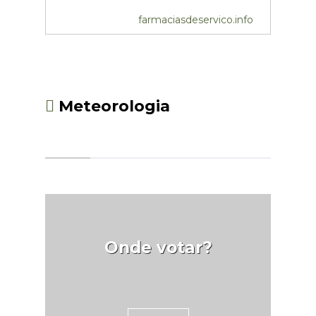
desempenho qualitativo na
farmaciasdeservico.info
gestão e execução das
atividades associativas.As
candidaturas são submetidas
exclusivamente através de
aplicação informática, na
Meteorologia
Plataforma de Gestão dos
Programas de Apoio ao
Associativismo Jovem. Para tal,
é requisito importante proceder
ao registo da entidade e do seu
representante legal no Registo
Único IPDJ, caso ainda não
tenha havido lugar a registo.
Onde votar?
Fonte: IPDJ