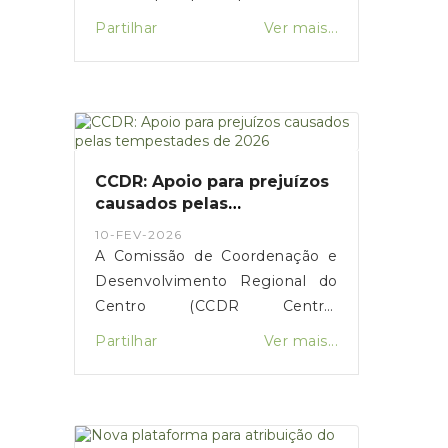
em situação de vulnerabilidade
Partilhar
Ver mais...
económica na compra de botijas
de gás. O primeiro-ministro Luís
Montenegro anunciou o
aumento da comparticipação de
15 para 25 euros durante os
próximos três meses,
CCDR: Apoio para prejuízos
justificando a medida com o
causados pelas
impacto da guerra no Médio
tempestades de 2026
10-FEV-2026
Oriente.
A Comissão de Coordenação e
Desenvolvimento Regional do
Centro (CCDR Centro)
disponibilizou uma plataforma
Partilhar
Ver mais...
online para o registo de
prejuízos resultantes das
tempestades de 2026 que
afetaram vários concelhos da