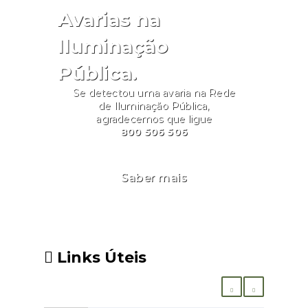
Avarias na
Iluminação
Pública.
Se detectou uma avaria na Rede
de Iluminação Pública,
agradecemos que ligue
800 506 506
Saber mais
Links Úteis